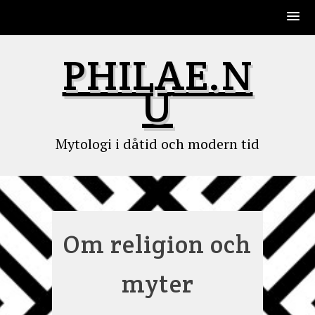
Skip
PHILAE.N
to
content
U
Mytologi i dåtid och modern tid
Om religion och
myter