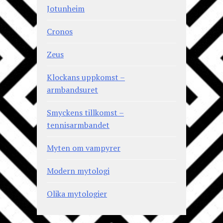
Jotunheim
Cronos
Zeus
Klockans uppkomst –
armbandsuret
Smyckens tillkomst –
tennisarmbandet
Myten om vampyrer
Modern mytologi
Olika mytologier