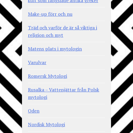
kult som fängslade antika greker
Make-up förr och nu
Träd och varför de är så viktiga i
religion och myt
Matens plats i mytologin
Varulvar
Romersk Mytologi
Rusalka – Vattenjättar från Polsk
mytologi
Oden
Nordisk Mytologi